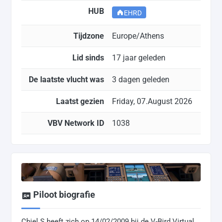
HUB
EHRD
Tijdzone
Europe/Athens
Lid sinds
17 jaar geleden
De laatste vlucht was
3 dagen geleden
Laatst gezien
Friday, 07.August 2026
VBV Network ID
1038
Piloot biografie
Chiel S heeft zich op 14/02/2009 bij de V-Bird Virtual