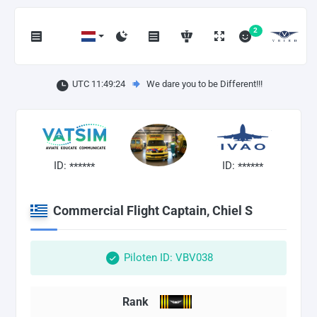
2
UTC 11:49:25
We dare you to be Different!!!
ID:
ID:
******
******
Commercial Flight Captain, Chiel S
Piloten ID: VBV038
Rank