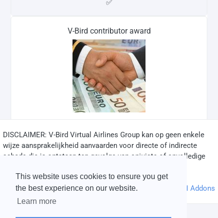
✅
V-Bird contributor award
DISCLAIMER: V-Bird Virtual Airlines Group kan op geen enkele
✅
wijze aansprakelijkheid aanvaarden voor directe of indirecte
schade die is ontstaan ten gevolge van onjuiste of onvolledige
informatie op deze website.
This website uses cookies to ensure you get
© 2004 - 2026 V-Bird Virtual Airlines Group |
Credits
Powered by
phpVMS
&
SPTheme
&
DH Addons
the best experience on our website.
Learn more