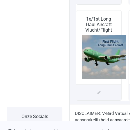
1e/1st Long
Haul Aircraft
Vlucht/Flight
✅
DISCLAIMER: V-Bird Virtual 
Onze Socials
aansprakelijkheid aanvaarden
ten gevolge van onjuiste of 