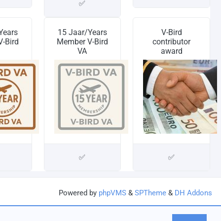
✅
Years
15 Jaar/Years
V-Bird
-Bird
Member V-Bird
contributor
VA
award
✅
✅
Powered by
phpVMS
&
SPTheme
&
DH Addons