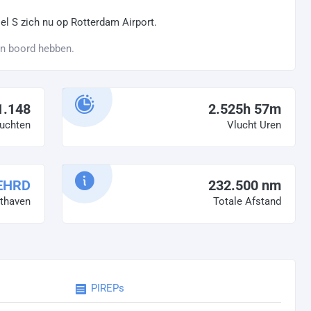
el S zich nu op Rotterdam Airport.
an boord hebben.
1.148
2.525h 57m
uchten
Vlucht Uren
EHRD
232.500 nm
hthaven
Totale Afstand
PIREPs