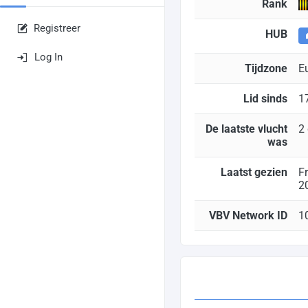
Rank
Registreer
HUB
Log In
Tijdzone
E
Lid sinds
1
De laatste vlucht
2
was
Laatst gezien
F
2
VBV Network ID
1