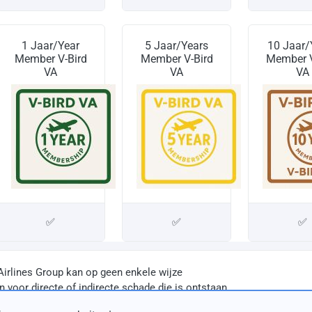
1 Jaar/Year
5 Jaar/Years
10 Jaar/
Member V-Bird
Member V-Bird
Member V
VA
VA
VA
✅
✅
✅
Airlines Group kan op geen enkele wijze
 voor directe of indirecte schade die is ontstaan
onvolledige informatie op deze website.