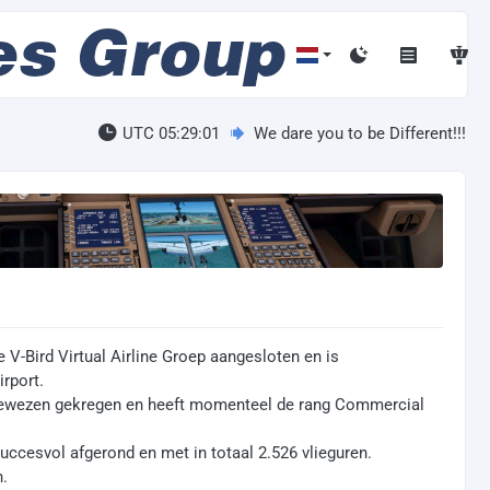
UTC 05:29:02
We dare you to be Different!!!
e V-Bird Virtual Airline Groep aangesloten en is
rport.
egewezen gekregen en heeft momenteel de rang Commercial
succesvol afgerond en met in totaal 2.526 vlieguren.
n.