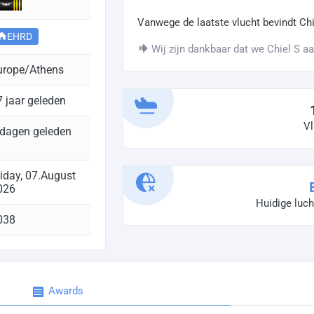
Vanwege de laatste vlucht bevindt Chi
EHRD
Wij zijn dankbaar dat we Chiel S a
urope/Athens
7 jaar geleden
Vl
 dagen geleden
riday, 07.August
026
Huidige luc
038
Awards