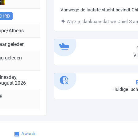
Vanwege de laatste vlucht bevindt Chi
EHRD
Wij zijn dankbaar dat we Chiel S a
ope/Athens
jaar geleden
Vl
ag geleden
nesday,
August 2026
Huidige luc
8
Awards