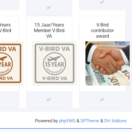
✅
✅
Years
15 Jaar/Years
V-Bird
-Bird
Member V-Bird
contributor
VA
award
✅
✅
Powered by
phpVMS
&
SPTheme
&
DH Addons