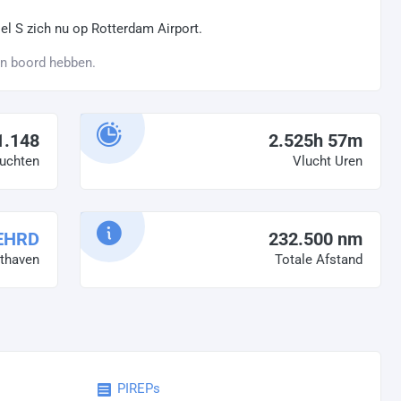
el S zich nu op Rotterdam Airport.
an boord hebben.
1.148
2.525h 57m
uchten
Vlucht Uren
EHRD
232.500 nm
hthaven
Totale Afstand
PIREPs