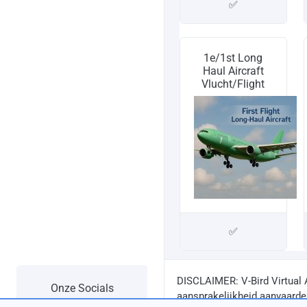
✅
1e/1st Long
Haul Aircraft
Vlucht/Flight
✅
DISCLAIMER: V-Bird Virtual 
Onze Socials
aansprakelijkheid aanvaarden