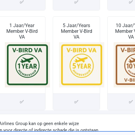
✅
✅
✅
1 Jaar/Year
5 Jaar/Years
10 Jaar/
Member V-Bird
Member V-Bird
Member V
VA
VA
VA
✅
✅
✅
Airlines Group kan op geen enkele wijze
 voor directe of indirecte schade die is ontstaan