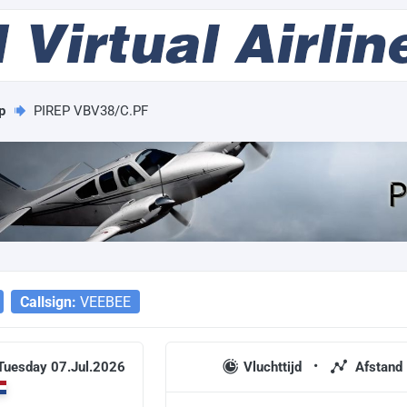
p
PIREP VBV38/C.PF
Callsign:
VEEBEE
 Tuesday 07.Jul.2026
Vluchttijd
Afstand