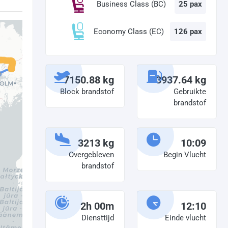
Business Class (BC)
25 pax
Economy Class (EC)
126 pax
7150.88 kg
3937.64 kg
Block brandstof
Gebruikte
brandstof
3213 kg
10:09
Overgebleven
Begin Vlucht
brandstof
2h 00m
12:10
Diensttijd
Einde vlucht