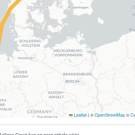
Leaflet
|
©
OpenStreetMap
©
C