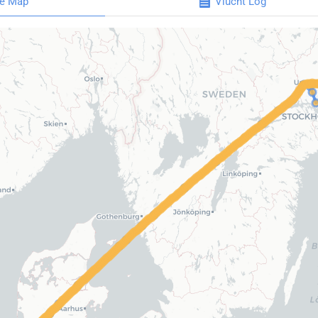
e Map
Vlucht Log