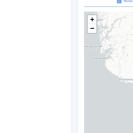
Rout
+
−