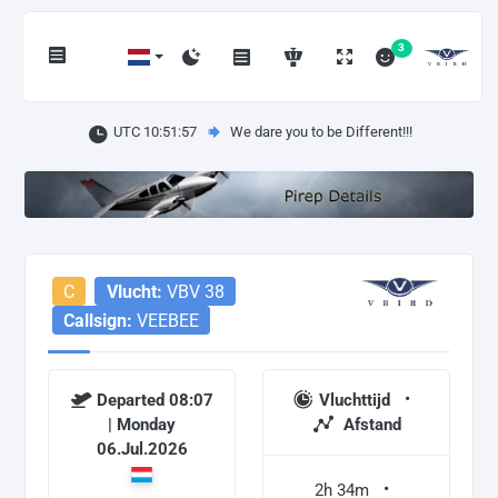
3
UTC 10:51:57
We dare you to be Different!!!
C
Vlucht:
VBV 38
Callsign:
VEEBEE
Departed 08:07
Vluchttijd
| Monday
Afstand
06.Jul.2026
2h 34m