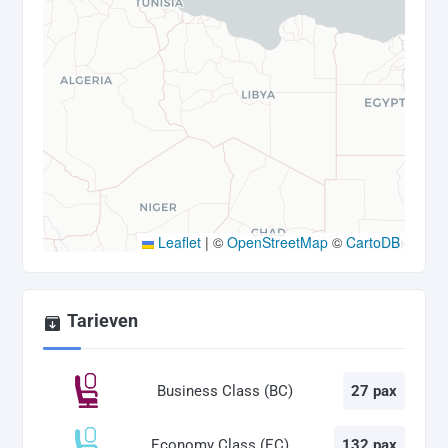
Leaflet
|
©
OpenStreetMap
©
CartoDB
Tarieven
Business Class (BC)
27 pax
Economy Class (EC)
132 pax