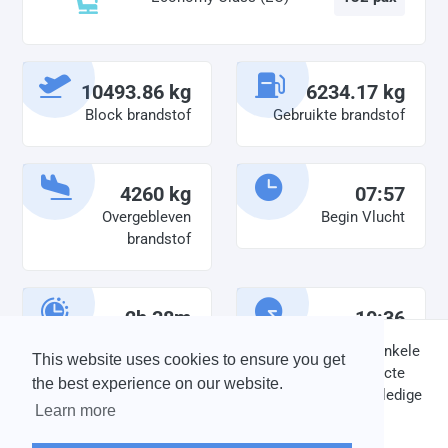
10493.86 kg
6234.17 kg
Block brandstof
Gebruikte brandstof
4260 kg
07:57
Overgebleven
Begin Vlucht
brandstof
2h 38m
10:36
Diensttijd
Einde vlucht
DISCLAIMER: V-Bird Virtual Airlines Group kan op geen enkele
This website uses cookies to ensure you get
wijze aansprakelijkheid aanvaarden voor directe of indirecte
the best experience on our website.
schade die is ontstaan ten gevolge van onjuiste of onvolledige
Learn more
informatie op deze website.
© 2004 - 2026 V-Bird Virtual Airlines Group |
Credits