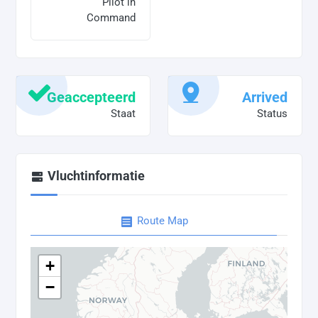
Pilot in
Command
Geaccepteerd
Arrived
Staat
Status
Vluchtinformatie
Route Map
+
−