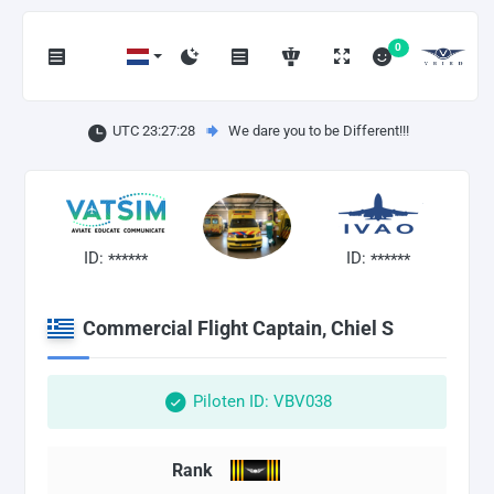
0
UTC 23:27:29
We dare you to be Different!!!
ID:
ID:
******
******
Commercial Flight Captain, Chiel S
Piloten ID: VBV038
Rank