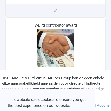
✅
V-Bird contributor award
DISCLAIMER: V-Bird Virtual Airlines Group kan op geen enkele
✅
wijze aansprakelijkheid aanvaarden voor directe of indirecte
schade die is ontstaan ten gevolge van onjuiste of onvolledige
informatie op deze website.
This website uses cookies to ensure you get
© 2004 - 2026 V-Bird Virtual Airlines Group |
Credits
Powered by
phpVMS
&
SPTheme
&
DH Addons
the best experience on our website.