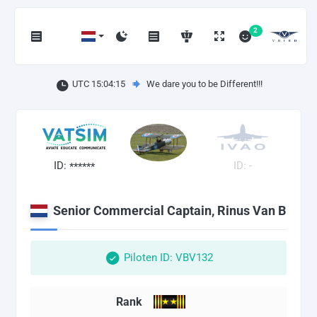
2
UTC 15:04:15
We dare you to be Different!!!
ID:
ID: -
******
Senior Commercial Captain, Rinus Van B
Piloten ID: VBV132
Rank