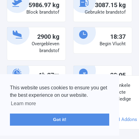
5986.97 kg
3087.15 kg
Block brandstof
Gebruikte brandstof
2900 kg
18:37
Overgebleven
Begin Vlucht
brandstof
1h 27m
20:05
Diensttijd
Einde vlucht
DISCLAIMER: V-Bird Virtual Airlines Group kan op geen enkele
This website uses cookies to ensure you get
wijze aansprakelijkheid aanvaarden voor directe of indirecte
the best experience on our website.
schade die is ontstaan ten gevolge van onjuiste of onvolledige
Learn more
informatie op deze website.
© 2004 - 2026 V-Bird Virtual Airlines Group |
Credits
Powered by
phpVMS
&
SPTheme
&
DH Addons
Got it!