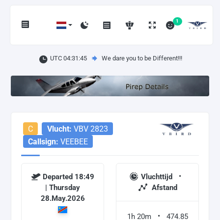
1
UTC 04:31:46
We dare you to be Different!!!
C
Vlucht:
VBV 2823
Callsign:
VEEBEE
Departed 18:49
Vluchttijd
| Thursday
Afstand
28.May.2026
1h 20m
474.85