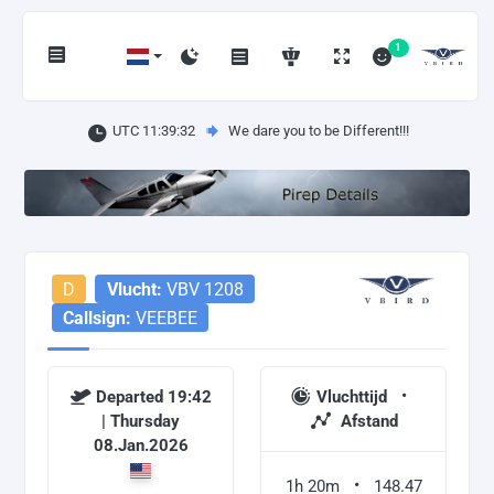
1
UTC 11:39:33
We dare you to be Different!!!
D
Vlucht:
VBV 1208
Callsign:
VEEBEE
Departed 19:42
Vluchttijd
| Thursday
Afstand
08.Jan.2026
1h 20m
148.47