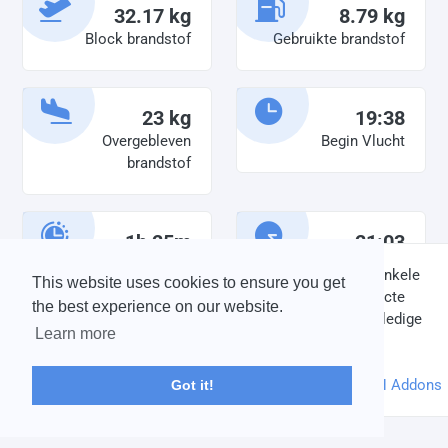
32.17 kg
8.79 kg
Block brandstof
Gebruikte brandstof
23 kg
19:38
Overgebleven
Begin Vlucht
brandstof
1h 25m
21:03
Diensttijd
Einde vlucht
DISCLAIMER: V-Bird Virtual Airlines Group kan op geen enkele
This website uses cookies to ensure you get
wijze aansprakelijkheid aanvaarden voor directe of indirecte
the best experience on our website.
schade die is ontstaan ten gevolge van onjuiste of onvolledige
Learn more
informatie op deze website.
© 2004 - 2026 V-Bird Virtual Airlines Group |
Credits
Powered by
phpVMS
&
SPTheme
&
DH Addons
Got it!