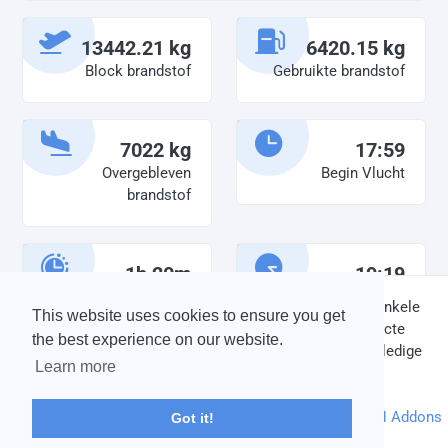
13442.21 kg
6420.15 kg
Block brandstof
Gebruikte brandstof
7022 kg
17:59
Overgebleven
Begin Vlucht
brandstof
1h 20m
19:19
Diensttijd
Einde vlucht
DISCLAIMER: V-Bird Virtual Airlines Group kan op geen enkele
This website uses cookies to ensure you get
wijze aansprakelijkheid aanvaarden voor directe of indirecte
the best experience on our website.
schade die is ontstaan ten gevolge van onjuiste of onvolledige
Learn more
informatie op deze website.
© 2004 - 2026 V-Bird Virtual Airlines Group |
Credits
Powered by
phpVMS
&
SPTheme
&
DH Addons
Got it!