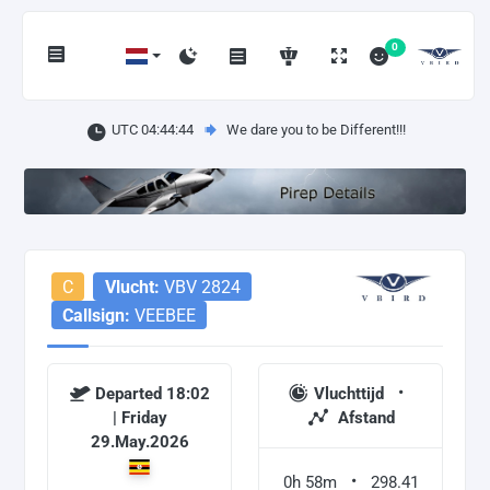
0
UTC 04:44:44
We dare you to be Different!!!
C
Vlucht:
VBV 2824
Callsign:
VEEBEE
Departed 18:02
Vluchttijd
| Friday
Afstand
29.May.2026
0h 58m
298.41