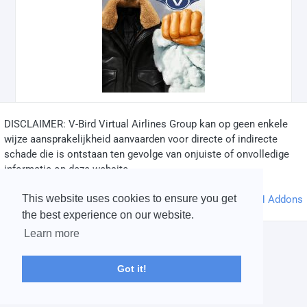
DISCLAIMER: V-Bird Virtual Airlines Group kan op geen enkele
✅
wijze aansprakelijkheid aanvaarden voor directe of indirecte
schade die is ontstaan ten gevolge van onjuiste of onvolledige
informatie op deze website.
© 2004 - 2026 V-Bird Virtual Airlines Group |
Credits
This website uses cookies to ensure you get
Powered by
phpVMS
&
SPTheme
&
DH Addons
the best experience on our website.
Learn more
Got it!