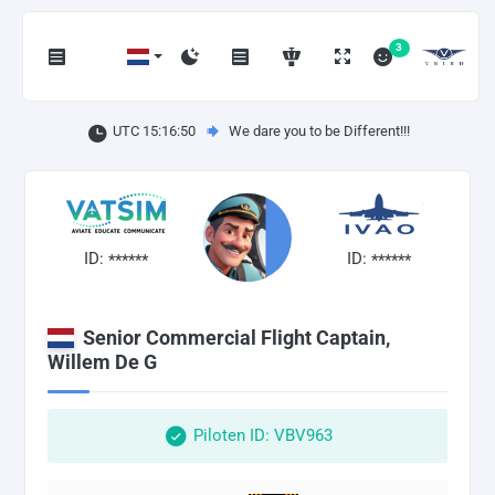
3
UTC 15:16:51
We dare you to be Different!!!
ID:
ID:
******
******
Senior Commercial Flight Captain,
Willem De G
Piloten ID: VBV963