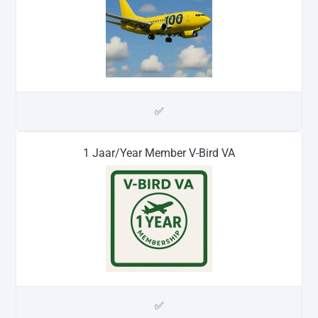
✅
1 Jaar/Year Member V-Bird VA
✅