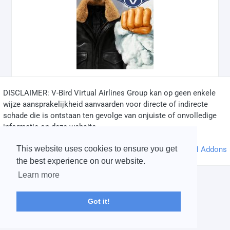
DISCLAIMER: V-Bird Virtual Airlines Group kan op geen enkele
✅
wijze aansprakelijkheid aanvaarden voor directe of indirecte
schade die is ontstaan ten gevolge van onjuiste of onvolledige
informatie op deze website.
© 2004 - 2026 V-Bird Virtual Airlines Group |
Credits
This website uses cookies to ensure you get
Powered by
phpVMS
&
SPTheme
&
DH Addons
the best experience on our website.
Learn more
Got it!