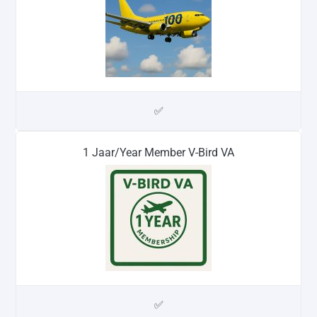
✅
1 Jaar/Year Member V-Bird VA
✅