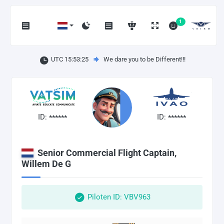
1
UTC 15:53:26
We dare you to be Different!!!
ID:
ID:
******
******
Senior Commercial Flight Captain,
Willem De G
Piloten ID: VBV963