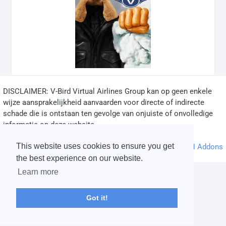
DISCLAIMER: V-Bird Virtual Airlines Group kan op geen enkele
✅
wijze aansprakelijkheid aanvaarden voor directe of indirecte
schade die is ontstaan ten gevolge van onjuiste of onvolledige
informatie op deze website.
© 2004 - 2026 V-Bird Virtual Airlines Group |
Credits
This website uses cookies to ensure you get
Powered by
phpVMS
&
SPTheme
&
DH Addons
the best experience on our website.
Learn more
Got it!