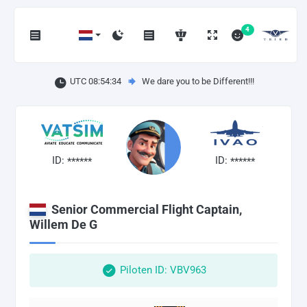
4
UTC 08:54:35
We dare you to be Different!!!
ID:
ID:
******
******
Senior Commercial Flight Captain,
Willem De G
Piloten ID: VBV963