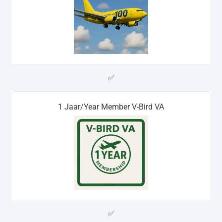
✅
1 Jaar/Year Member V-Bird VA
✅