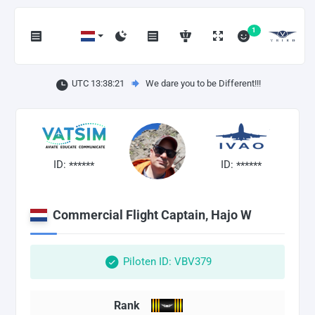
1
UTC 13:38:22
We dare you to be Different!!!
ID:
ID:
******
******
Commercial Flight Captain, Hajo W
Piloten ID: VBV379
Rank