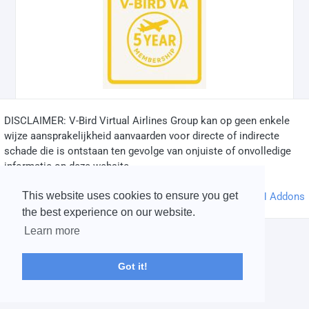
DISCLAIMER: V-Bird Virtual Airlines Group kan op geen enkele
✅
wijze aansprakelijkheid aanvaarden voor directe of indirecte
schade die is ontstaan ten gevolge van onjuiste of onvolledige
informatie op deze website.
© 2004 - 2026 V-Bird Virtual Airlines Group |
Credits
This website uses cookies to ensure you get
Powered by
phpVMS
&
SPTheme
&
DH Addons
the best experience on our website.
Learn more
Got it!