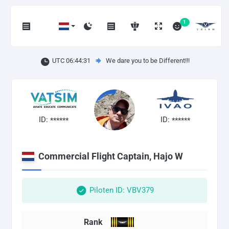
1
UTC 06:44:32
We dare you to be Different!!!
ID:
ID:
******
******
Commercial Flight Captain, Hajo W
Piloten ID: VBV379
Rank