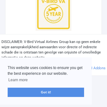
DISCLAIMER: V-Bird Virtual Airlines Group kan op geen enkele
✅
wijze aansprakelijkheid aanvaarden voor directe of indirecte
schade die is ontstaan ten gevolge van onjuiste of onvolledige
informatie op deze website.
© 2004 - 2026 V-Bird Virtual Airlines Group |
Credits
This website uses cookies to ensure you get
Powered by
phpVMS
&
SPTheme
&
DH Addons
the best experience on our website.
Learn more
Got it!