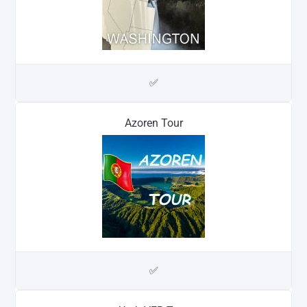
✅
Azoren Tour
✅