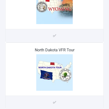
✅
North Dakota VFR Tour
✅