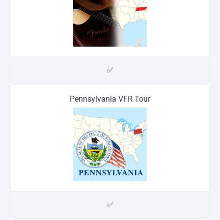
✅
Pennsylvania VFR Tour
✅