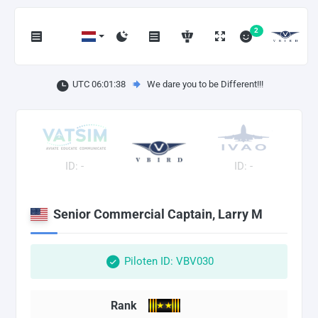
2
UTC 06:01:39
We dare you to be Different!!!
ID: -
ID: -
Senior Commercial Captain, Larry M
Piloten ID: VBV030
Rank