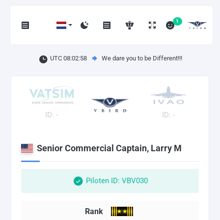
1
UTC 08:02:59
We dare you to be Different!!!
ID: -
ID: -
Senior Commercial Captain, Larry M
Piloten ID: VBV030
Rank