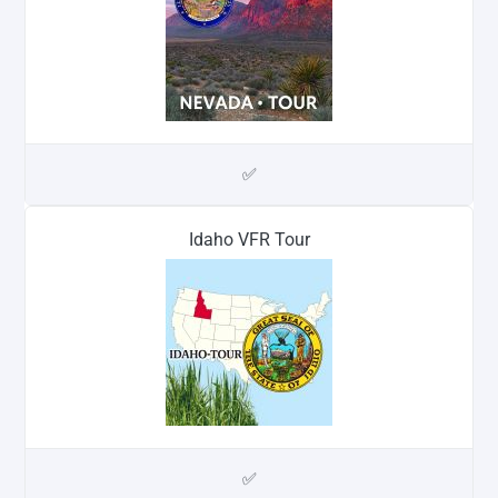
✅
Idaho VFR Tour
✅