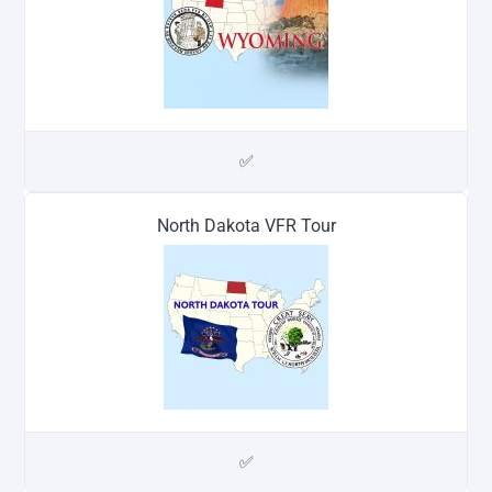
✅
North Dakota VFR Tour
✅