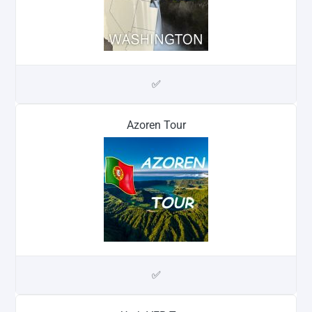
✅
Azoren Tour
✅