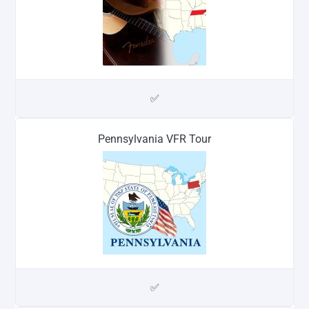
✅
Pennsylvania VFR Tour
✅