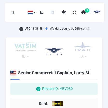
5
UTC 18:38:59
We dare you to be Different!!!
ID: -
ID: -
Senior Commercial Captain, Larry M
Piloten ID: VBV030
Rank