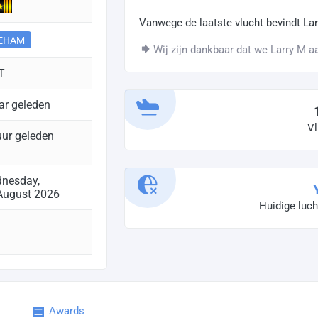
Vanwege de laatste vlucht bevindt Lar
EHAM
Wij zijn dankbaar dat we Larry M a
T
aar geleden
Vl
uur geleden
nesday,
August 2026
Huidige luc
Awards