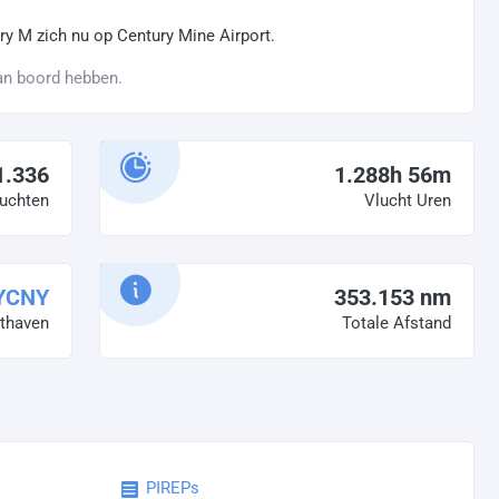
ry M zich nu op Century Mine Airport.
an boord hebben.
1.336
1.288h 56m
uchten
Vlucht Uren
YCNY
353.153 nm
hthaven
Totale Afstand
PIREPs