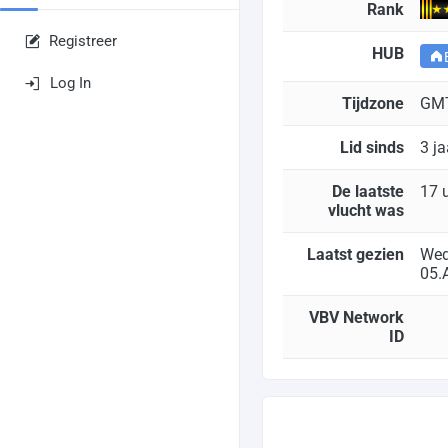
Rank
Registreer
HUB
Log In
Tijdzone
GM
Lid sinds
3 j
De laatste
17 
vlucht was
Laatst gezien
Wed
05.
VBV Network
ID