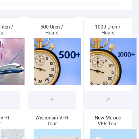
hten /
500 Uren /
1000 Uren /
ts
Hours
Hours
✅
✅
a VFR
Wisconsin VFR
New Mexico
r
Tour
VFR Tour