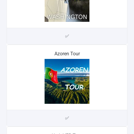
✅
Azoren Tour
✅