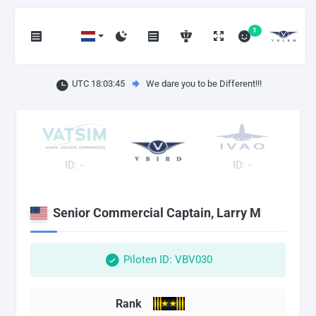
1
UTC 18:03:46
We dare you to be Different!!!
ID: -
ID: -
Senior Commercial Captain, Larry M
Piloten ID: VBV030
Rank