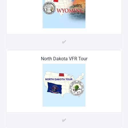
✅
North Dakota VFR Tour
✅