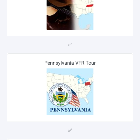
✅
Pennsylvania VFR Tour
✅