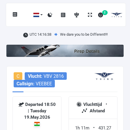
2
UTC 14:16:38
We dare you to be Different!!!
C
Vlucht:
VBV 2816
Callsign:
VEEBEE
Departed 18:50
Vluchttijd
| Tuesday
Afstand
19.May.2026
1h 11m
431.27