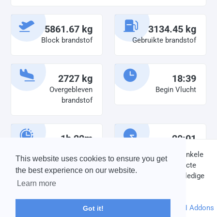
5861.67 kg
3134.45 kg
Block brandstof
Gebruikte brandstof
2727 kg
18:39
Overgebleven
Begin Vlucht
brandstof
1h 22m
20:01
Diensttijd
Einde vlucht
DISCLAIMER: V-Bird Virtual Airlines Group kan op geen enkele
This website uses cookies to ensure you get
wijze aansprakelijkheid aanvaarden voor directe of indirecte
the best experience on our website.
schade die is ontstaan ten gevolge van onjuiste of onvolledige
Learn more
informatie op deze website.
© 2004 - 2026 V-Bird Virtual Airlines Group |
Credits
Powered by
phpVMS
&
SPTheme
&
DH Addons
Got it!