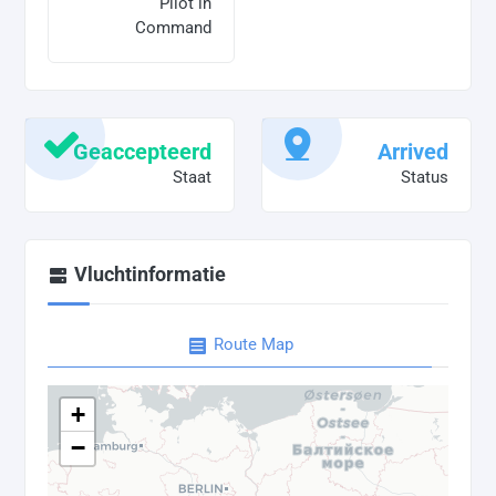
Pilot in
Command
Geaccepteerd
Arrived
Staat
Status
Vluchtinformatie
Route Map
+
−