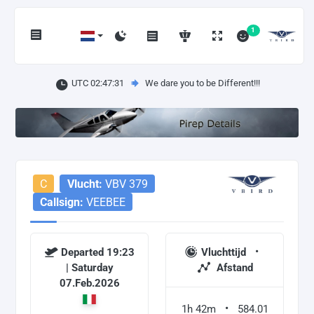
1
UTC 02:47:31
We dare you to be Different!!!
C
Vlucht:
VBV 379
Callsign:
VEEBEE
Departed 19:23
Vluchttijd
| Saturday
Afstand
07.Feb.2026
1h 42m
584.01