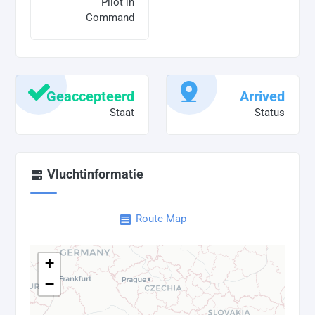
Pilot in
Command
Geaccepteerd
Arrived
Staat
Status
Vluchtinformatie
Route Map
+
−