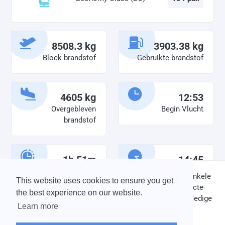
8508.3 kg
3903.38 kg
Block brandstof
Gebruikte brandstof
4605 kg
12:53
Overgebleven
Begin Vlucht
brandstof
1h 51m
14:45
Diensttijd
Einde vlucht
DISCLAIMER: V-Bird Virtual Airlines Group kan op geen enkele
This website uses cookies to ensure you get
wijze aansprakelijkheid aanvaarden voor directe of indirecte
the best experience on our website.
schade die is ontstaan ten gevolge van onjuiste of onvolledige
Learn more
informatie op deze website.
© 2004 - 2026 V-Bird Virtual Airlines Group |
Credits