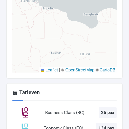
Leaflet
|
©
OpenStreetMap
©
CartoDB
Tarieven
Business Class (BC)
25 pax
Economy Class (EC)
134 pax