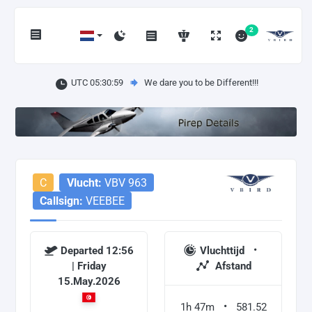
2
UTC 05:30:59
We dare you to be Different!!!
C
Vlucht:
VBV 963
Callsign:
VEEBEE
Departed 12:56
Vluchttijd
| Friday
Afstand
15.May.2026
1h 47m
581.52