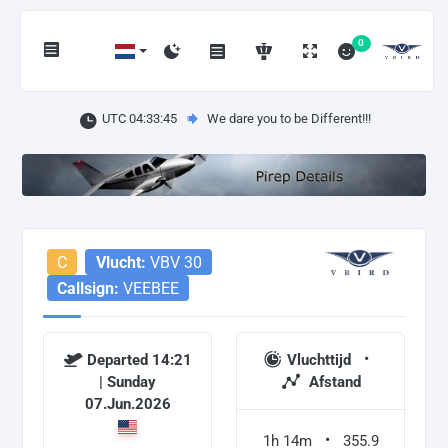
0
UTC 04:33:46
We dare you to be Different!!!
C
Vlucht:
VBV 30
Callsign:
VEEBEE
Departed 14:21
Vluchttijd
| Sunday
Afstand
07.Jun.2026
1h 14m
355.9