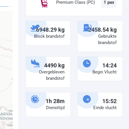
Premium Class (PC)
1 pax
6948.29 kg
2458.54 kg
Block brandstof
Gebruikte
brandstof
4490 kg
14:24
Overgebleven
Begin Vlucht
brandstof
1h 28m
15:52
Diensttijd
Einde vlucht