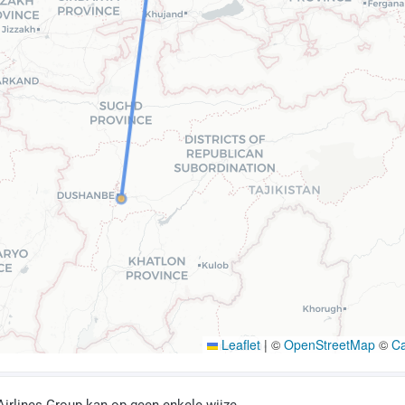
Leaflet
|
©
OpenStreetMap
©
C