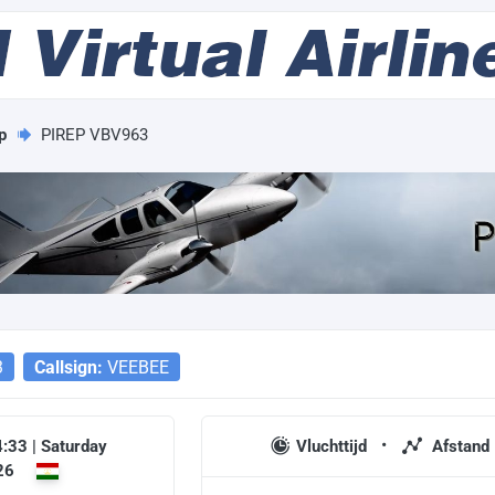
p
PIREP VBV963
3
Callsign:
VEEBEE
:33 | Saturday
Vluchttijd
Afstand
26