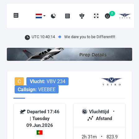
2
UTC 10:40:15
We dare you to be Different!!!
C
Vlucht:
VBV 234
Callsign:
VEEBEE
Departed 17:46
Vluchttijd
| Tuesday
Afstand
09.Jun.2026
2h 31m
823.9