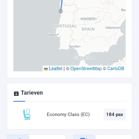
Leaflet
|
©
OpenStreetMap
©
CartoDB
Tarieven
Economy Class (EC)
184 pax