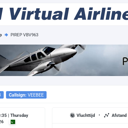
p
PIREP VBV963
3
Callsign:
VEEBEE
:35 | Thursday
Vluchttijd
Afstand
26