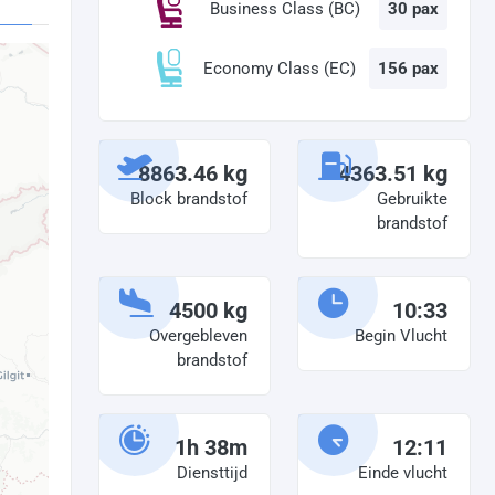
Business Class (BC)
30 pax
Economy Class (EC)
156 pax
8863.46 kg
4363.51 kg
Block brandstof
Gebruikte
brandstof
4500 kg
10:33
Overgebleven
Begin Vlucht
brandstof
1h 38m
12:11
Diensttijd
Einde vlucht