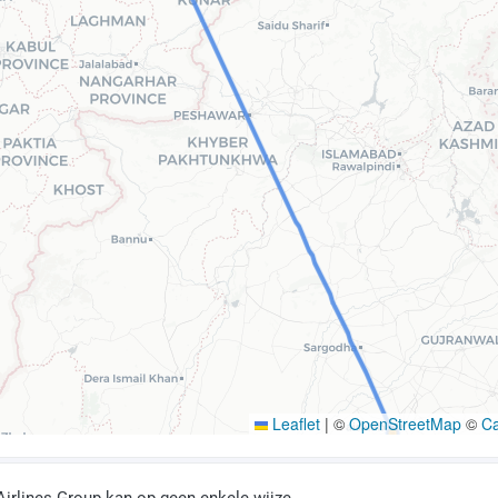
Leaflet
|
©
OpenStreetMap
©
C