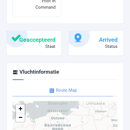
Pilot in
Command
Geaccepteerd
Arrived
Staat
Status
Vluchtinformatie
Route Map
+
−