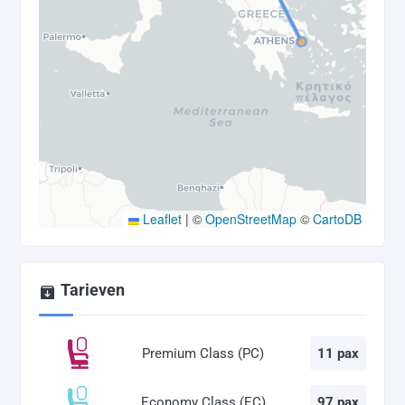
Leaflet
|
©
OpenStreetMap
©
CartoDB
Tarieven
Premium Class (PC)
11 pax
Economy Class (EC)
97 pax