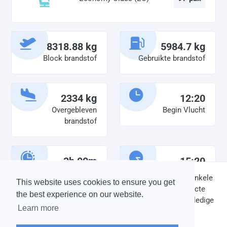
8318.88 kg
5984.7 kg
Block brandstof
Gebruikte brandstof
2334 kg
12:20
Overgebleven
Begin Vlucht
brandstof
3h 00m
15:20
Diensttijd
Einde vlucht
DISCLAIMER: V-Bird Virtual Airlines Group kan op geen enkele
This website uses cookies to ensure you get
wijze aansprakelijkheid aanvaarden voor directe of indirecte
the best experience on our website.
schade die is ontstaan ten gevolge van onjuiste of onvolledige
Learn more
informatie op deze website.
© 2004 - 2026 V-Bird Virtual Airlines Group |
Credits