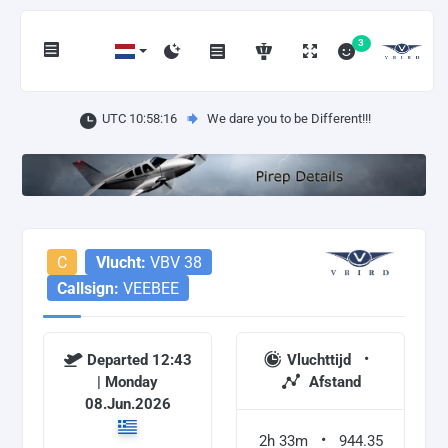
3
UTC 10:58:16
We dare you to be Different!!!
C
Vlucht:
VBV 38
Callsign:
VEEBEE
Departed 12:43
Vluchttijd
| Monday
Afstand
08.Jun.2026
2h 33m
944.35