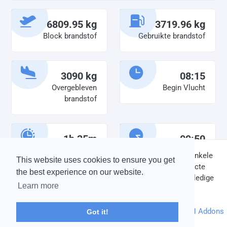
6809.95 kg
3719.96 kg
Block brandstof
Gebruikte brandstof
3090 kg
08:15
Overgebleven
Begin Vlucht
brandstof
1h 35m
09:50
Diensttijd
Einde vlucht
DISCLAIMER: V-Bird Virtual Airlines Group kan op geen enkele
This website uses cookies to ensure you get
wijze aansprakelijkheid aanvaarden voor directe of indirecte
the best experience on our website.
schade die is ontstaan ten gevolge van onjuiste of onvolledige
Learn more
informatie op deze website.
© 2004 - 2026 V-Bird Virtual Airlines Group |
Credits
Powered by
phpVMS
&
SPTheme
&
DH Addons
Got it!