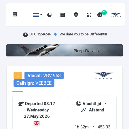
2
UTC 12:46:46
We dare you to be Different!!!
C
Vlucht:
VBV 963
Callsign:
VEEBEE
Departed 08:17
Vluchttijd
| Wednesday
Afstand
27.May.2026
1h 32m
453.33