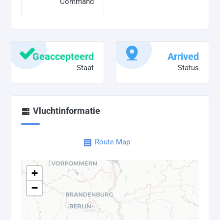
Command
Geaccepteerd
Arrived
Staat
Status
Vluchtinformatie
Route Map
+
−