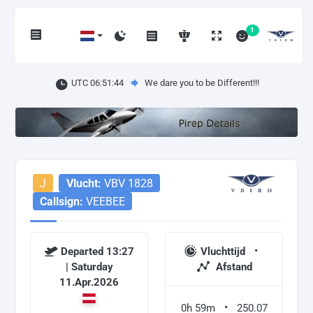
1
UTC 06:51:44
We dare you to be Different!!!
J
Vlucht:
VBV 1828
Callsign:
VEEBEE
Departed 13:27
Vluchttijd
| Saturday
Afstand
11.Apr.2026
0h 59m
250.07