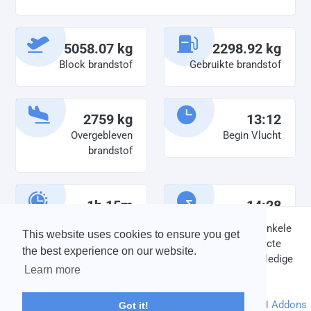
5058.07 kg
2298.92 kg
Block brandstof
Gebruikte brandstof
2759 kg
13:12
Overgebleven
Begin Vlucht
brandstof
1h 15m
14:28
Diensttijd
Einde vlucht
DISCLAIMER: V-Bird Virtual Airlines Group kan op geen enkele
This website uses cookies to ensure you get
wijze aansprakelijkheid aanvaarden voor directe of indirecte
the best experience on our website.
schade die is ontstaan ten gevolge van onjuiste of onvolledige
Learn more
informatie op deze website.
© 2004 - 2026 V-Bird Virtual Airlines Group |
Credits
Powered by
phpVMS
&
SPTheme
&
DH Addons
Got it!