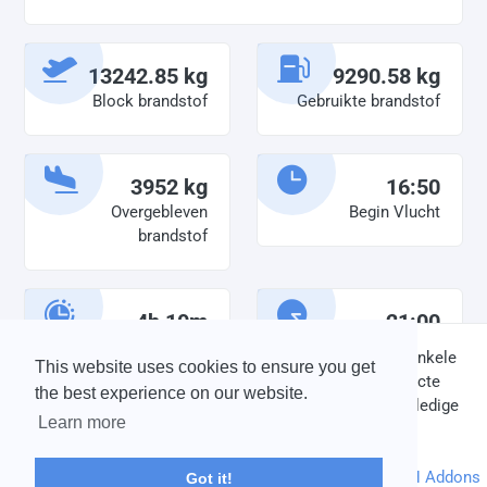
13242.85 kg
9290.58 kg
Block brandstof
Gebruikte brandstof
3952 kg
16:50
Overgebleven
Begin Vlucht
brandstof
4h 10m
21:00
Diensttijd
Einde vlucht
DISCLAIMER: V-Bird Virtual Airlines Group kan op geen enkele
This website uses cookies to ensure you get
wijze aansprakelijkheid aanvaarden voor directe of indirecte
the best experience on our website.
schade die is ontstaan ten gevolge van onjuiste of onvolledige
Learn more
informatie op deze website.
© 2004 - 2026 V-Bird Virtual Airlines Group |
Credits
Powered by
phpVMS
&
SPTheme
&
DH Addons
Got it!