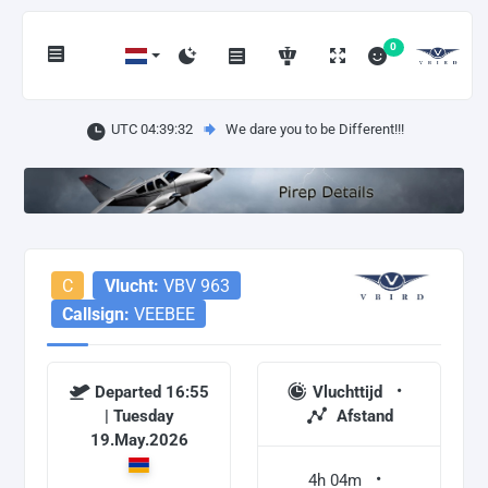
0
UTC 04:39:32
We dare you to be Different!!!
C
Vlucht:
VBV 963
Callsign:
VEEBEE
Departed 16:55
Vluchttijd
| Tuesday
Afstand
19.May.2026
4h 04m