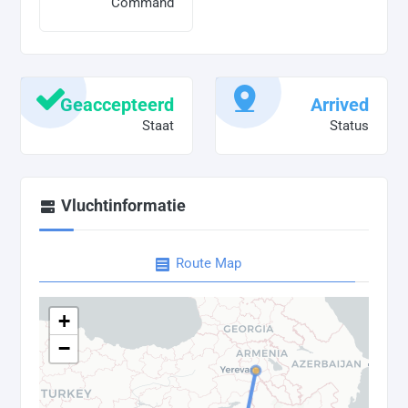
Command
Geaccepteerd
Arrived
Staat
Status
Vluchtinformatie
Route Map
+
−