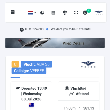
1
UTC 02:49:00
We dare you to be Different!!!
C
Vlucht:
VBV 30
Callsign:
VEEBEE
Departed 13:49
Vluchttijd
| Wednesday
Afstand
08.Jul.2026
1h 08m
381.13