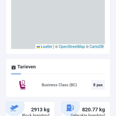
Leaflet
|
©
OpenStreetMap
©
CartoDB
Tarieven
Business Class (BC)
8 pax
2913 kg
820.77 kg
Block brandstof
Gebruikte brandstof