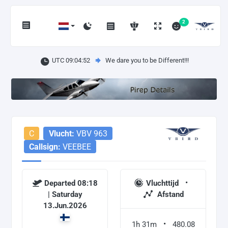
2
UTC 09:04:52
We dare you to be Different!!!
C
Vlucht:
VBV 963
Callsign:
VEEBEE
Departed 08:18
Vluchttijd
| Saturday
Afstand
13.Jun.2026
1h 31m
480.08