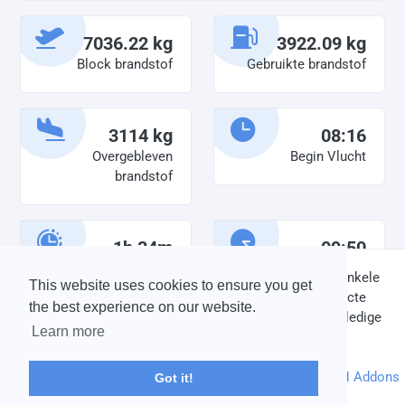
7036.22 kg
3922.09 kg
Block brandstof
Gebruikte brandstof
3114 kg
08:16
Overgebleven
Begin Vlucht
brandstof
1h 34m
09:50
Diensttijd
Einde vlucht
DISCLAIMER: V-Bird Virtual Airlines Group kan op geen enkele
This website uses cookies to ensure you get
wijze aansprakelijkheid aanvaarden voor directe of indirecte
the best experience on our website.
schade die is ontstaan ten gevolge van onjuiste of onvolledige
Learn more
informatie op deze website.
© 2004 - 2026 V-Bird Virtual Airlines Group |
Credits
Powered by
phpVMS
&
SPTheme
&
DH Addons
Got it!