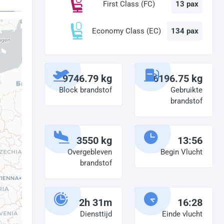
First Class (FC)
13 pax
Economy Class (EC)
134 pax
9746.79 kg
6196.75 kg
Block brandstof
Gebruikte
brandstof
3550 kg
13:56
Overgebleven
Begin Vlucht
brandstof
2h 31m
16:28
Diensttijd
Einde vlucht