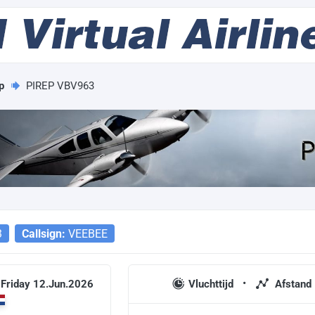
p
PIREP VBV963
3
Callsign:
VEEBEE
 Friday 12.Jun.2026
Vluchttijd
Afstand