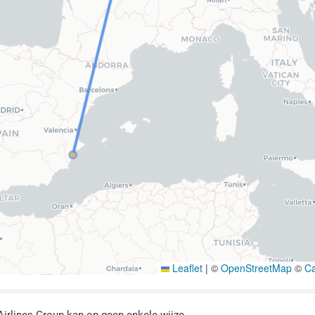
Leaflet
|
©
OpenStreetMap
©
C