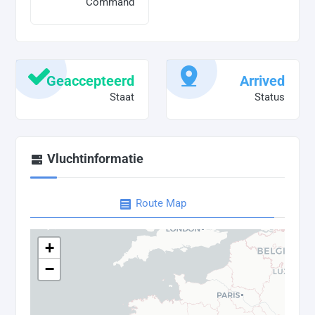
Command
Geaccepteerd
Arrived
Staat
Status
Vluchtinformatie
Route Map
+
−