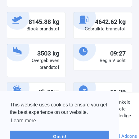
8145.88 kg
4642.62 kg
Block brandstof
Gebruikte brandstof
3503 kg
09:27
Overgebleven
Begin Vlucht
brandstof
2h 01m
11:29
Diensttijd
Einde vlucht
DISCLAIMER: V-Bird Virtual Airlines Group kan op geen enkele
This website uses cookies to ensure you get
wijze aansprakelijkheid aanvaarden voor directe of indirecte
the best experience on our website.
schade die is ontstaan ten gevolge van onjuiste of onvolledige
Learn more
informatie op deze website.
© 2004 - 2026 V-Bird Virtual Airlines Group |
Credits
Powered by
phpVMS
&
SPTheme
&
DH Addons
Got it!