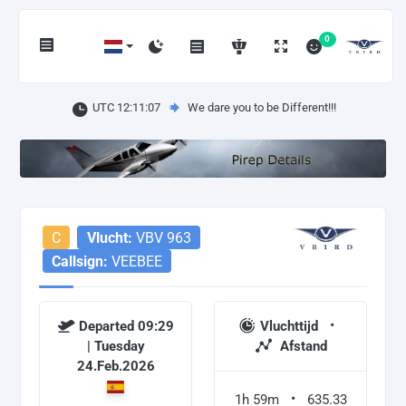
0
UTC 12:11:07
We dare you to be Different!!!
C
Vlucht:
VBV 963
Callsign:
VEEBEE
Departed 09:29
Vluchttijd
| Tuesday
Afstand
24.Feb.2026
1h 59m
635.33