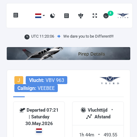
3
UTC 11:20:06
We dare you to be Different!!!
J
Vlucht:
VBV 963
Callsign:
VEEBEE
Departed 07:21
Vluchttijd
| Saturday
Afstand
30.May.2026
1h 44m
493.55