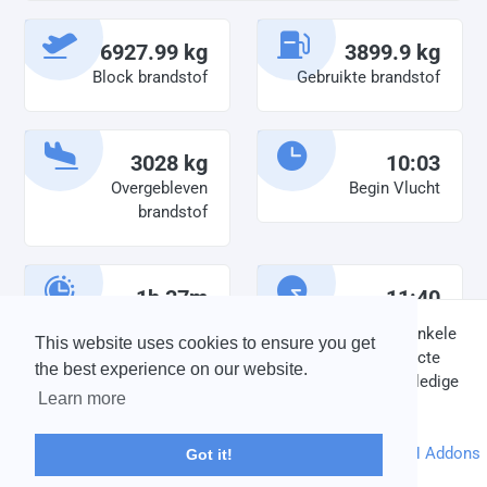
6927.99 kg
3899.9 kg
Block brandstof
Gebruikte brandstof
3028 kg
10:03
Overgebleven
Begin Vlucht
brandstof
1h 37m
11:40
Diensttijd
Einde vlucht
DISCLAIMER: V-Bird Virtual Airlines Group kan op geen enkele
This website uses cookies to ensure you get
wijze aansprakelijkheid aanvaarden voor directe of indirecte
the best experience on our website.
schade die is ontstaan ten gevolge van onjuiste of onvolledige
Learn more
informatie op deze website.
© 2004 - 2026 V-Bird Virtual Airlines Group |
Credits
Powered by
phpVMS
&
SPTheme
&
DH Addons
Got it!