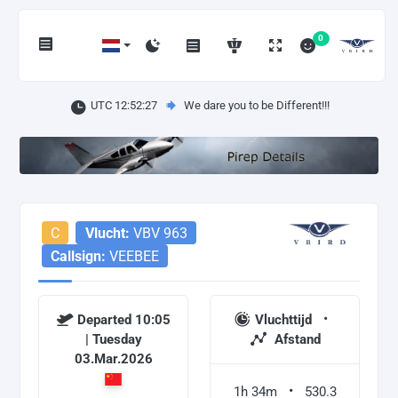
0
UTC 12:52:27
We dare you to be Different!!!
C
Vlucht:
VBV 963
Callsign:
VEEBEE
Departed 10:05
Vluchttijd
| Tuesday
Afstand
03.Mar.2026
1h 34m
530.3