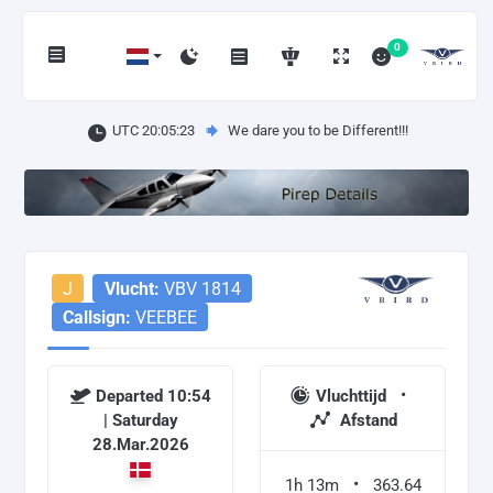
0
UTC 20:05:23
We dare you to be Different!!!
J
Vlucht:
VBV 1814
Callsign:
VEEBEE
Departed 10:54
Vluchttijd
| Saturday
Afstand
28.Mar.2026
1h 13m
363.64