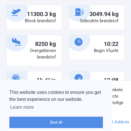
11300.3 kg
3049.94 kg
Block brandstof
Gebruikte brandstof
8250 kg
10:22
Overgebleven
Begin Vlucht
brandstof
1h 46m
12:08
Diensttijd
Einde vlucht
DISCLAIMER: V-Bird Virtual Airlines Group kan op geen enkele
This website uses cookies to ensure you get
wijze aansprakelijkheid aanvaarden voor directe of indirecte
the best experience on our website.
schade die is ontstaan ten gevolge van onjuiste of onvolledige
Learn more
informatie op deze website.
© 2004 - 2026 V-Bird Virtual Airlines Group |
Credits
Powered by
phpVMS
&
SPTheme
&
DH Addons
Got it!