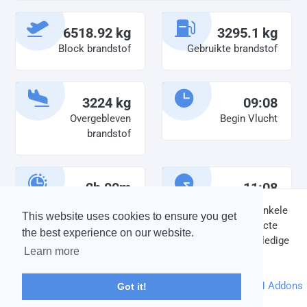
6518.92 kg
3295.1 kg
Block brandstof
Gebruikte brandstof
3224 kg
09:08
Overgebleven
Begin Vlucht
brandstof
2h 00m
11:08
Diensttijd
Einde vlucht
DISCLAIMER: V-Bird Virtual Airlines Group kan op geen enkele
This website uses cookies to ensure you get
wijze aansprakelijkheid aanvaarden voor directe of indirecte
the best experience on our website.
schade die is ontstaan ten gevolge van onjuiste of onvolledige
Learn more
informatie op deze website.
© 2004 - 2026 V-Bird Virtual Airlines Group |
Credits
Powered by
phpVMS
&
SPTheme
&
DH Addons
Got it!