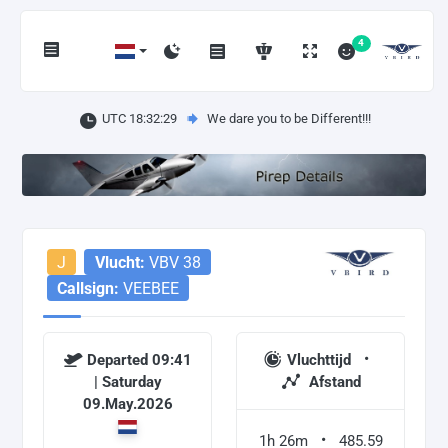
4
UTC 18:32:29
We dare you to be Different!!!
J
Vlucht:
VBV 38
Callsign:
VEEBEE
Departed 09:41
Vluchttijd
| Saturday
Afstand
09.May.2026
1h 26m
485.59