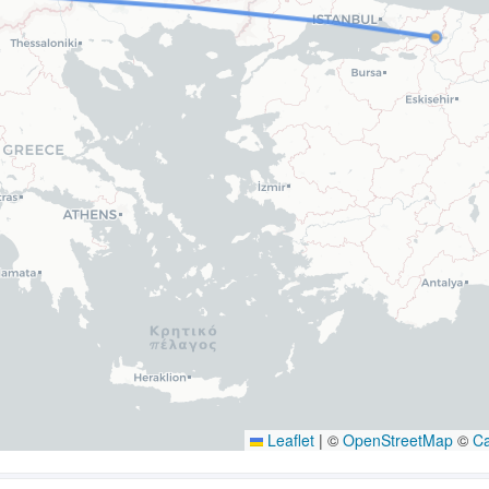
Leaflet
|
©
OpenStreetMap
©
C