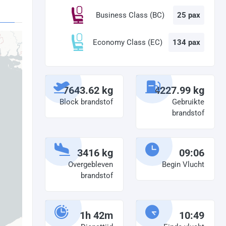
Business Class (BC)
25 pax
Economy Class (EC)
134 pax
7643.62 kg
4227.99 kg
Block brandstof
Gebruikte
brandstof
3416 kg
09:06
Overgebleven
Begin Vlucht
brandstof
1h 42m
10:49