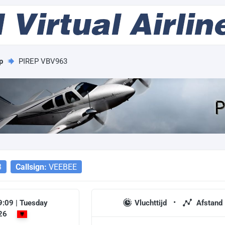
p
PIREP VBV963
3
Callsign:
VEEBEE
9:09 | Tuesday
Vluchttijd
Afstand
026