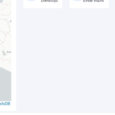
Diensttijd
Einde vlucht
artoDB