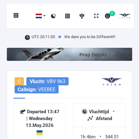
2
UTC 20:11:55
We dare you to be Different!!!
C
Vlucht:
VBV 963
Callsign:
VEEBEE
Departed 13:47
Vluchttijd
| Wednesday
Afstand
13.May.2026
1h 46m
544.51