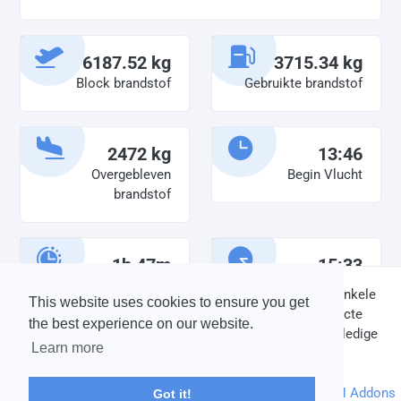
6187.52 kg
3715.34 kg
Block brandstof
Gebruikte brandstof
2472 kg
13:46
Overgebleven
Begin Vlucht
brandstof
1h 47m
15:33
Diensttijd
Einde vlucht
DISCLAIMER: V-Bird Virtual Airlines Group kan op geen enkele
This website uses cookies to ensure you get
wijze aansprakelijkheid aanvaarden voor directe of indirecte
the best experience on our website.
schade die is ontstaan ten gevolge van onjuiste of onvolledige
Learn more
informatie op deze website.
© 2004 - 2026 V-Bird Virtual Airlines Group |
Credits
Powered by
phpVMS
&
SPTheme
&
DH Addons
Got it!