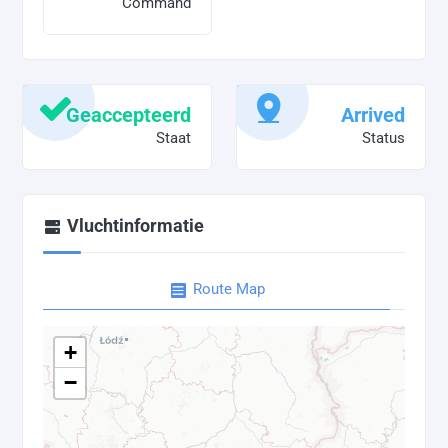
Command
Geaccepteerd
Arrived
Staat
Status
Vluchtinformatie
Route Map
+
−