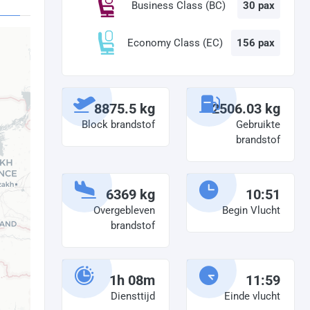
Business Class (BC)
30 pax
Economy Class (EC)
156 pax
8875.5 kg
2506.03 kg
Block brandstof
Gebruikte
brandstof
6369 kg
10:51
Overgebleven
Begin Vlucht
brandstof
1h 08m
11:59
Diensttijd
Einde vlucht