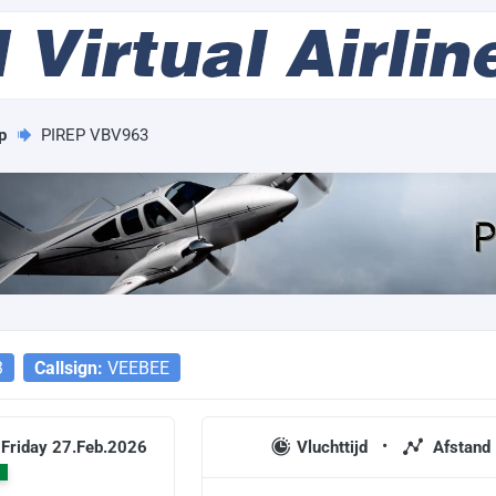
p
PIREP VBV963
3
Callsign:
VEEBEE
 Friday 27.Feb.2026
Vluchttijd
Afstand