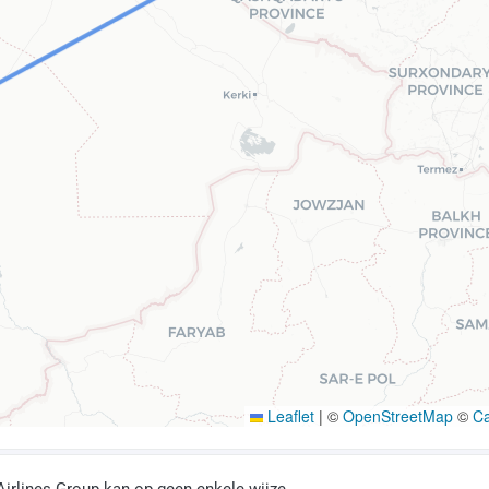
Leaflet
|
©
OpenStreetMap
©
C