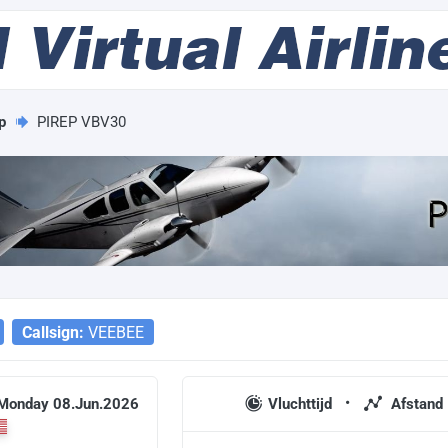
p
PIREP VBV30
Callsign:
VEEBEE
 Monday 08.Jun.2026
Vluchttijd
Afstand