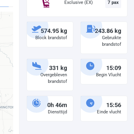
Exclusive (EX)
7 pax
574.95 kg
243.86 kg
Block brandstof
Gebruikte
brandstof
331 kg
15:09
Overgebleven
Begin Vlucht
brandstof
0h 46m
15:56
Diensttijd
Einde vlucht