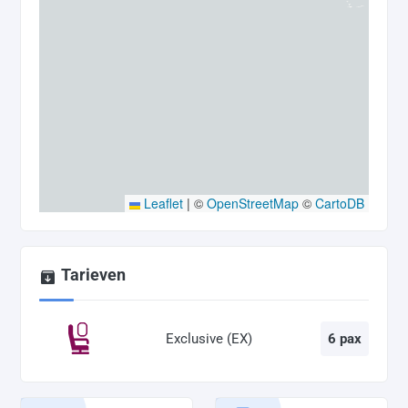
Leaflet
|
©
OpenStreetMap
©
CartoDB
Tarieven
Exclusive (EX)
6 pax