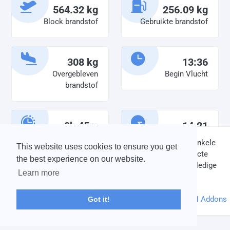
564.32 kg
256.09 kg
Block brandstof
Gebruikte brandstof
308 kg
13:36
Overgebleven
Begin Vlucht
brandstof
0h 45m
14:21
Diensttijd
Einde vlucht
DISCLAIMER: V-Bird Virtual Airlines Group kan op geen enkele
This website uses cookies to ensure you get
wijze aansprakelijkheid aanvaarden voor directe of indirecte
the best experience on our website.
schade die is ontstaan ten gevolge van onjuiste of onvolledige
Learn more
informatie op deze website.
© 2004 - 2026 V-Bird Virtual Airlines Group |
Credits
Powered by
phpVMS
&
SPTheme
&
DH Addons
Got it!