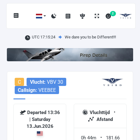
2
UTC 17:15:25
We dare you to be Different!!!
C
Vlucht:
VBV 30
Callsign:
VEEBEE
Departed 13:36
Vluchttijd
| Saturday
Afstand
13.Jun.2026
0h 44m
181.66