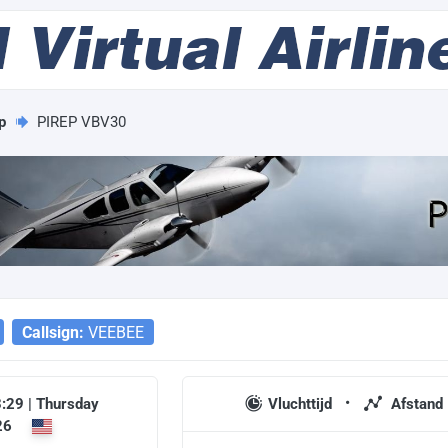
p
PIREP VBV30
Callsign:
VEEBEE
:29 | Thursday
Vluchttijd
Afstand
26