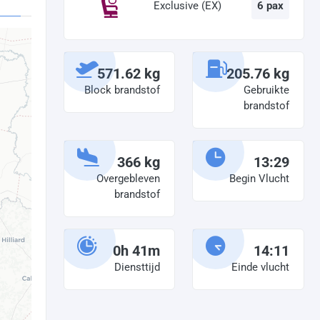
Exclusive (EX)
6 pax
571.62 kg
205.76 kg
Block brandstof
Gebruikte
brandstof
366 kg
13:29
Overgebleven
Begin Vlucht
brandstof
0h 41m
14:11
Diensttijd
Einde vlucht