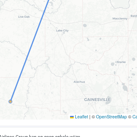
Leaflet
|
©
OpenStreetMap
©
C