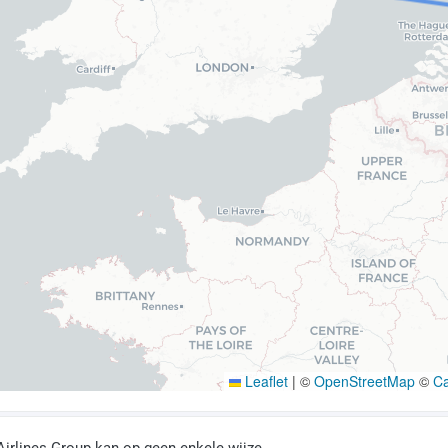
Leaflet
|
©
OpenStreetMap
©
C