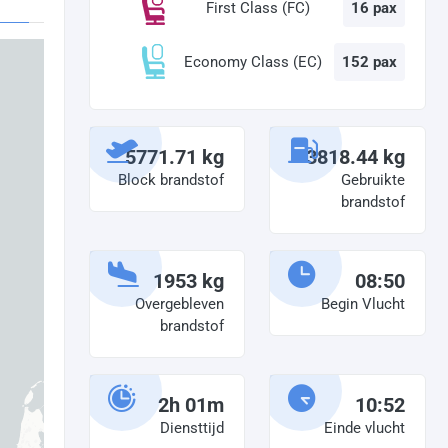
First Class (FC)
16 pax
Economy Class (EC)
152 pax
5771.71 kg
3818.44 kg
Block brandstof
Gebruikte
brandstof
1953 kg
08:50
Overgebleven
Begin Vlucht
brandstof
2h 01m
10:52
Diensttijd
Einde vlucht