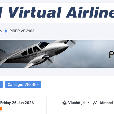
p
PIREP VBV963
3
Callsign:
VEEBEE
 Friday 26.Jun.2026
Vluchttijd
Afstand