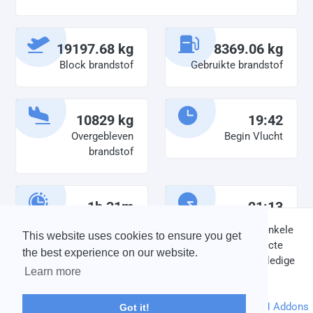
19197.68 kg
8369.06 kg
Block brandstof
Gebruikte brandstof
10829 kg
19:42
Overgebleven
Begin Vlucht
brandstof
1h 31m
21:13
Diensttijd
Einde vlucht
DISCLAIMER: V-Bird Virtual Airlines Group kan op geen enkele
This website uses cookies to ensure you get
wijze aansprakelijkheid aanvaarden voor directe of indirecte
the best experience on our website.
schade die is ontstaan ten gevolge van onjuiste of onvolledige
Learn more
informatie op deze website.
© 2004 - 2026 V-Bird Virtual Airlines Group |
Credits
Powered by
phpVMS
&
SPTheme
&
DH Addons
Got it!