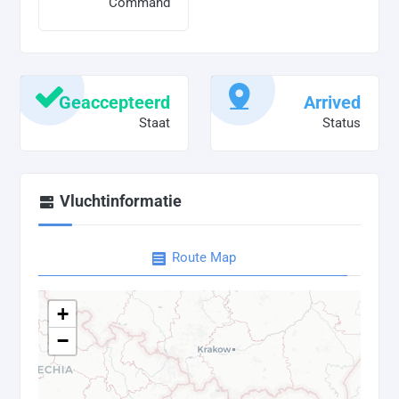
Command
Geaccepteerd
Arrived
Staat
Status
Vluchtinformatie
Route Map
+
−