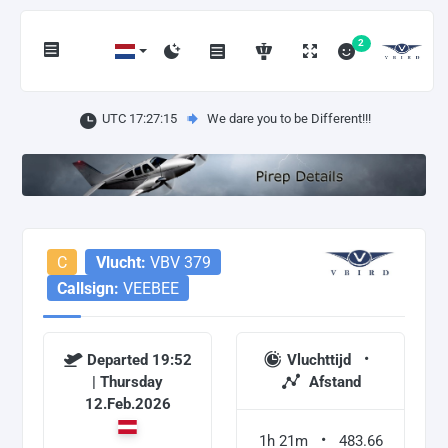
2
UTC 17:27:15
We dare you to be Different!!!
C
Vlucht:
VBV 379
Callsign:
VEEBEE
Departed 19:52
Vluchttijd
| Thursday
Afstand
12.Feb.2026
1h 21m
483.66