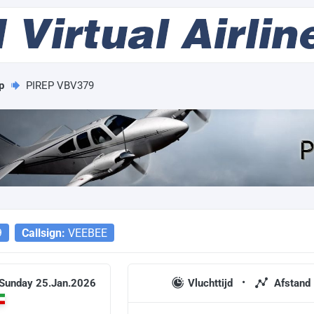
p
PIREP VBV379
9
Callsign:
VEEBEE
 Sunday 25.Jan.2026
Vluchttijd
Afstand