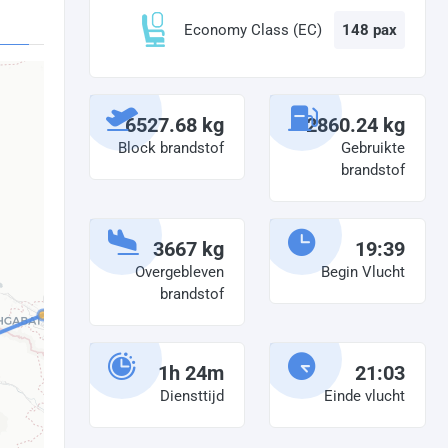
Economy Class (EC)
148 pax
6527.68 kg
2860.24 kg
Block brandstof
Gebruikte
brandstof
3667 kg
19:39
Overgebleven
Begin Vlucht
brandstof
1h 24m
21:03
Diensttijd
Einde vlucht