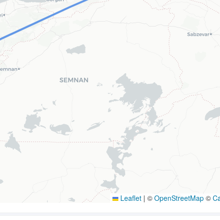
Leaflet
|
©
OpenStreetMap
©
C