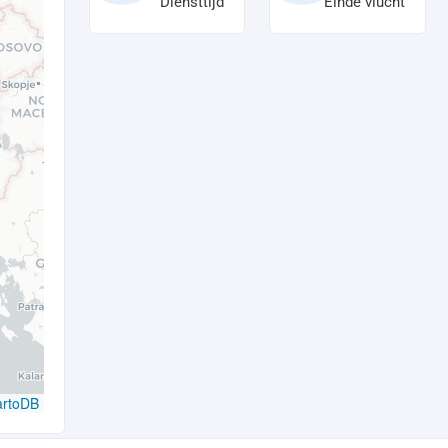
Diensttijd
Einde vlucht
artoDB