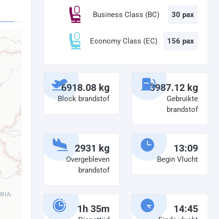
Business Class (BC)
30 pax
Economy Class (EC)
156 pax
6918.08 kg
3987.12 kg
Block brandstof
Gebruikte
brandstof
2931 kg
13:09
Overgebleven
Begin Vlucht
brandstof
1h 35m
14:45