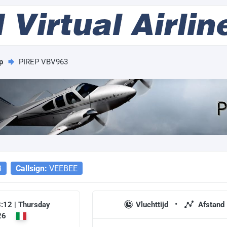
p
PIREP VBV963
3
Callsign:
VEEBEE
:12 | Thursday
Vluchttijd
Afstand
26