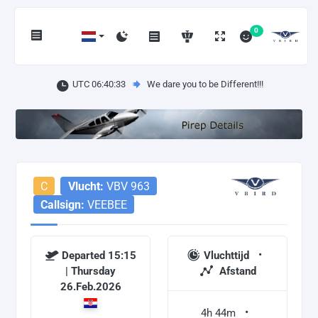
0
UTC 06:40:33
We dare you to be Different!!!
C
Vlucht:
VBV 963
Callsign:
VEEBEE
Departed 15:15
Vluchttijd
| Thursday
Afstand
26.Feb.2026
4h 44m