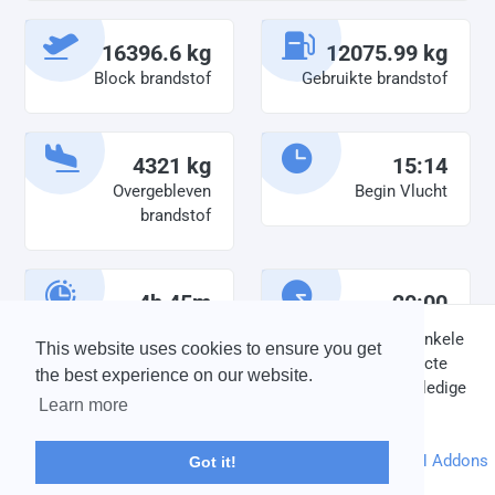
16396.6 kg
12075.99 kg
Block brandstof
Gebruikte brandstof
4321 kg
15:14
Overgebleven
Begin Vlucht
brandstof
4h 45m
20:00
Diensttijd
Einde vlucht
DISCLAIMER: V-Bird Virtual Airlines Group kan op geen enkele
This website uses cookies to ensure you get
wijze aansprakelijkheid aanvaarden voor directe of indirecte
the best experience on our website.
schade die is ontstaan ten gevolge van onjuiste of onvolledige
Learn more
informatie op deze website.
© 2004 - 2026 V-Bird Virtual Airlines Group |
Credits
Powered by
phpVMS
&
SPTheme
&
DH Addons
Got it!